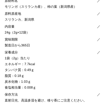
原材料名
／
モリンガ（スリランカ産）、柿の葉（新潟県産）
原料原産地
／
スリランカ、新潟県
内容量
／
24g（2g×12袋）
賞味期限
／
製造日から365日
栄養成分
／
1袋（2g）当たり
エネルギー：7.7kcal
タンパク質：0.49ｇ
脂質：0.18ｇ
炭水化物：1.03ｇ
食塩相当量：0.008ｇ
保存方法
／
直射日光、高温多湿を避け、移り香にご注意ください。