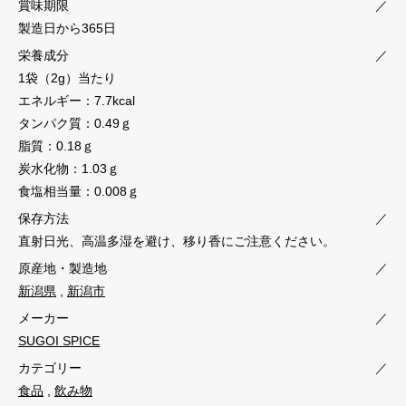
賞味期限
／
製造日から365日
栄養成分
／
1袋（2g）当たり
エネルギー：7.7kcal
タンパク質：0.49ｇ
脂質：0.18ｇ
炭水化物：1.03ｇ
食塩相当量：0.008ｇ
保存方法
／
直射日光、高温多湿を避け、移り香にご注意ください。
原産地・製造地
／
新潟県
,
新潟市
メーカー
／
SUGOI SPICE
カテゴリー
／
食品
,
飲み物