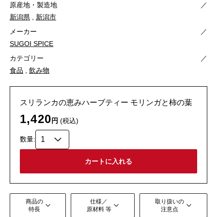
原産地・製造地
／
新潟県
,
新潟市
メーカー
／
SUGOI SPICE
カテゴリー
／
食品
,
飲み物
スリランカの恵みハーブティー モリンガと柿の葉
1,420
円
(税込)
数量:
商品の
仕様／
取り扱いの
特長
原材料 等
注意点