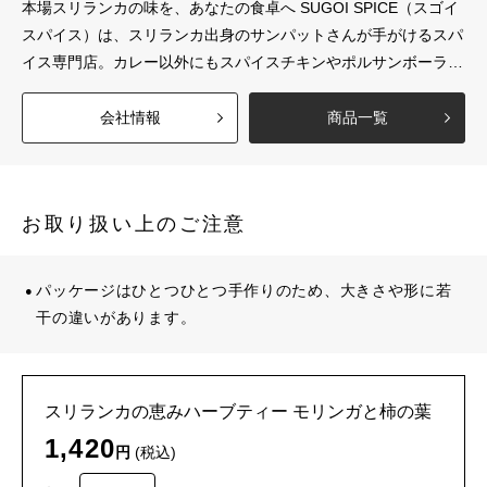
本場スリランカの味を、あなたの食卓へ SUGOI SPICE（スゴイ
スパイス）は、スリランカ出身のサンパットさんが手がけるスパ
イス専門店。カレー以外にもスパイスチキンやポルサンボーラな
ど、本場の味を再現できるレシピ動画付きのスパイスキットを販
売しています。小麦粉を使わないスパイスカレーは、とろみがな
会社情報
商品一覧
くサラッとした口当たりで、スパイシーな辛さの中にもしっかり
とした旨みを感じていただけます。 食と健康をつなぐ“医食同
源”の考え 代表のサンパットさんは、日本の文化や人々の思いや
お取り扱い上のご注意
りに触れるなかで、「スリランカと日本をもっと深くつなぎた
い」という想いを抱き、…
パッケージはひとつひとつ手作りのため、大きさや形に若
干の違いがあります。
スリランカの恵みハーブティー モリンガと柿の葉
1,420
円
(税込)