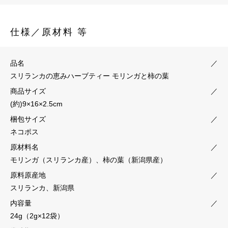
仕様／原材料 等
品名
／
スリランカの恵みハーブティー モリンガと柿の葉
商品サイズ
／
(約)9×16×2.5cm
梱包サイズ
／
ネコポス
原材料名
／
モリンガ（スリランカ産）、柿の葉（新潟県産）
原料原産地
／
スリランカ、新潟県
内容量
／
24g（2g×12袋）