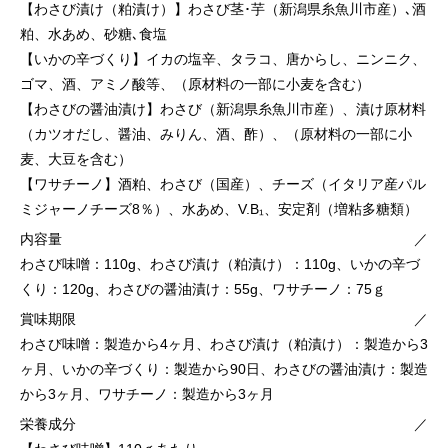
【わさび漬け（粕漬け）】わさび茎･芋（新潟県糸魚川市産）､酒
粕、水あめ、砂糖､食塩
【いかの辛づくり】イカの塩辛、タラコ、唐からし、ニンニク、
ゴマ、酒、アミノ酸等、（原材料の一部に小麦を含む）
【わさびの醤油漬け】わさび（新潟県糸魚川市産）、漬け原材料
（カツオだし、醤油、みりん、酒、酢）、（原材料の一部に小
麦、大豆を含む）
【ワサチーノ】酒粕、わさび（国産）、チーズ（イタリア産パル
ミジャーノチーズ8％）、水あめ、V.B₁、安定剤（増粘多糖類）
内容量
／
わさび味噌：110g、わさび漬け（粕漬け）：110g、いかの辛づ
くり：120g、わさびの醤油漬け：55g、ワサチーノ：75ｇ
賞味期限
／
わさび味噌：製造から4ヶ月、わさび漬け（粕漬け）：製造から3
ヶ月、いかの辛づくり：製造から90日、わさびの醤油漬け：製造
から3ヶ月、ワサチーノ：製造から3ヶ月
栄養成分
／