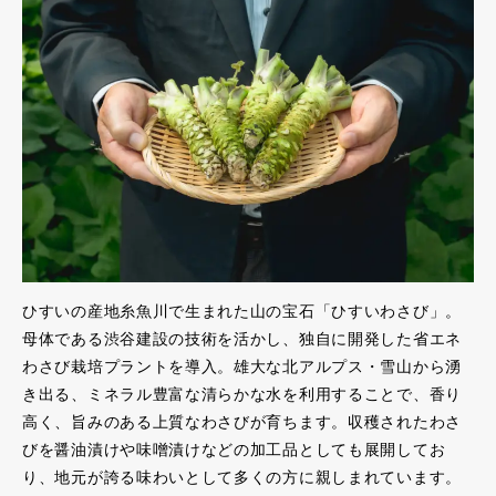
ひすいの産地糸魚川で生まれた山の宝石「ひすいわさび」。
母体である渋谷建設の技術を活かし、独自に開発した省エネ
わさび栽培プラントを導入。雄大な北アルプス・雪山から湧
き出る、ミネラル豊富な清らかな水を利用することで、香り
高く、旨みのある上質なわさびが育ちます。収穫されたわさ
びを醤油漬けや味噌漬けなどの加工品としても展開してお
り、地元が誇る味わいとして多くの方に親しまれています。