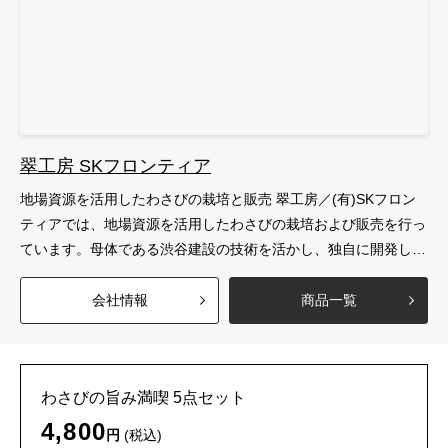
翠工房 SKフロンティア
地場資源を活用したわさびの栽培と販売 翠工房／(有)SKフロン
ティアでは、地場資源を活用したわさびの栽培および販売を行っ
ています。母体である渋谷建設の技術を活かし、独自に開発した
省エネわさび栽培プラントを使用。雄大な北アルプスの雪山より
湧きでるミネラルたっぷりの美味しい清水が、おいしいわさびを
会社情報
商品一覧
育てます。栽培された上質なわさびは、醤油漬けなどの加工品と
しても展開されています。 地元高校と連携した商品開発も 翠工
房は新潟県立海洋高等学校と連携し、真昆布を練り込んだ特製う
わさびの旨み満喫 5点セット
どん「まこちゃんうどん」を共同開発。真昆布は同校の授業で養
殖・収穫されたものを使用しており、その香りと旨みを活かした
4,800
円
(税込)