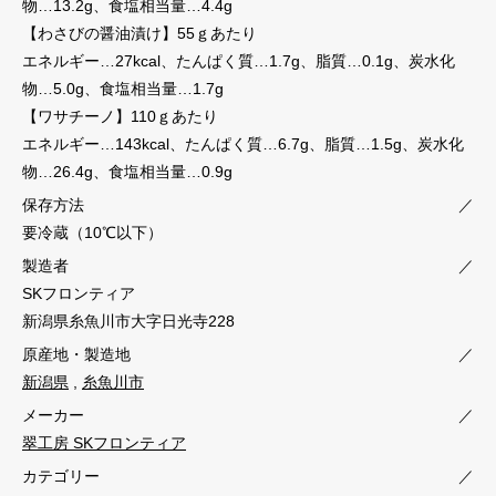
物…13.2g、食塩相当量…4.4g
【わさびの醤油漬け】55ｇあたり
エネルギー…27kcal、たんぱく質…1.7g、脂質…0.1g、炭水化
物…5.0g、食塩相当量…1.7g
【ワサチーノ】110ｇあたり
エネルギー…143kcal、たんぱく質…6.7g、脂質…1.5g、炭水化
物…26.4g、食塩相当量…0.9g
保存方法
／
要冷蔵（10℃以下）
製造者
／
SKフロンティア
新潟県糸魚川市大字日光寺228
原産地・製造地
／
新潟県
,
糸魚川市
メーカー
／
翠工房 SKフロンティア
カテゴリー
／