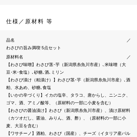
仕様／原材料 等
品名
／
わさびの旨み満喫 5点セット
原材料名
／
【わさび味噌】わさび茎･芋（新潟県糸魚川市産）､米味噌（大
豆･米･食塩）､砂糖､酒､ミリン
【わさび漬け（粕漬け）】わさび茎･芋（新潟県糸魚川市産）､酒
粕、水あめ、砂糖､食塩
【いかの辛づくり】イカの塩辛、タラコ、唐からし、ニンニク、
ゴマ、酒、アミノ酸等、（原材料の一部に小麦を含む）
【わさびの醤油漬け】わさび（新潟県糸魚川市産）、漬け原材料
（カツオだし、醤油、みりん、酒、酢）、（原材料の一部に小
麦、大豆を含む）
【ワサチーノ】酒粕、わさび（国産）、チーズ（イタリア産パル