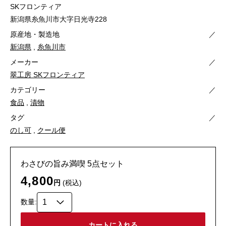
SKフロンティア
新潟県糸魚川市大字日光寺228
原産地・製造地
／
新潟県
,
糸魚川市
メーカー
／
翠工房 SKフロンティア
カテゴリー
／
食品
,
漬物
タグ
／
のし可
,
クール便
わさびの旨み満喫 5点セット
4,800
円
(税込)
数量: