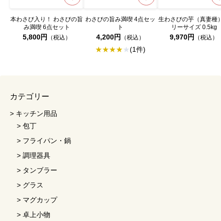
本わさび入り！ わさびの旨
わさびの旨み満喫 4点セッ
生わさびの芋（真妻種
み満喫 6点セット
ト
リーサイズ 0.5kg
5,800円
4,200円
9,970円
（税込）
（税込）
（税込）
★★★★★
(1件)
カテゴリー
キッチン用品
包丁
フライパン・鍋
調理器具
タンブラー
グラス
マグカップ
卓上小物