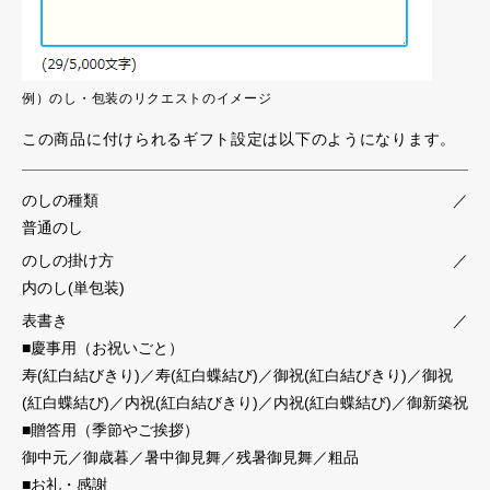
例）のし・包装のリクエストのイメージ
この商品に付けられるギフト設定は以下のようになります。
のしの種類
／
普通のし
のしの掛け方
／
内のし(単包装)
表書き
／
■慶事用（お祝いごと）
寿(紅白結びきり)／寿(紅白蝶結び)／御祝(紅白結びきり)／御祝
(紅白蝶結び)／内祝(紅白結びきり)／内祝(紅白蝶結び)／御新築祝
■贈答用（季節やご挨拶）
御中元／御歳暮／暑中御見舞／残暑御見舞／粗品
■お礼・感謝