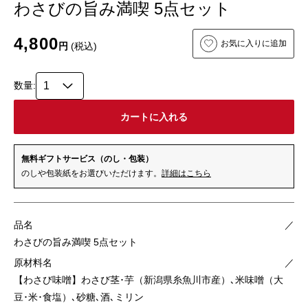
わさびの旨み満喫 5点セット
4,800
お気に入りに追加
円
(税込)
数量:
無料ギフトサービス（のし・包装）
のしや包装紙をお選びいただけます。
詳細はこちら
品名
／
わさびの旨み満喫 5点セット
原材料名
／
【わさび味噌】わさび茎･芋（新潟県糸魚川市産）､米味噌（大
豆･米･食塩）､砂糖､酒､ミリン