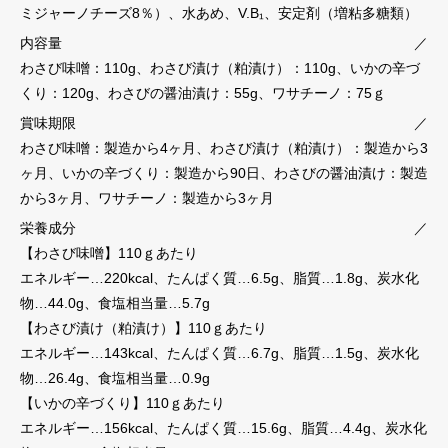
ミジャーノチーズ8％）、水あめ、V.B₁、安定剤（増粘多糖類）
内容量
／
わさび味噌：110g、わさび漬け（粕漬け）：110g、いかの辛づ
くり：120g、わさびの醤油漬け：55g、ワサチーノ：75ｇ
賞味期限
／
わさび味噌：製造から4ヶ月、わさび漬け（粕漬け）：製造から3
ヶ月、いかの辛づくり：製造から90日、わさびの醤油漬け：製造
から3ヶ月、ワサチーノ：製造から3ヶ月
栄養成分
／
【わさび味噌】110ｇあたり
エネルギー…220kcal、たんぱく質…6.5g、脂質…1.8g、炭水化
物…44.0g、食塩相当量…5.7g
【わさび漬け（粕漬け）】110ｇあたり
エネルギー…143kcal、たんぱく質…6.7g、脂質…1.5g、炭水化
物…26.4g、食塩相当量…0.9g
【いかの辛づくり】110ｇあたり
エネルギー…156kcal、たんぱく質…15.6g、脂質…4.4g、炭水化