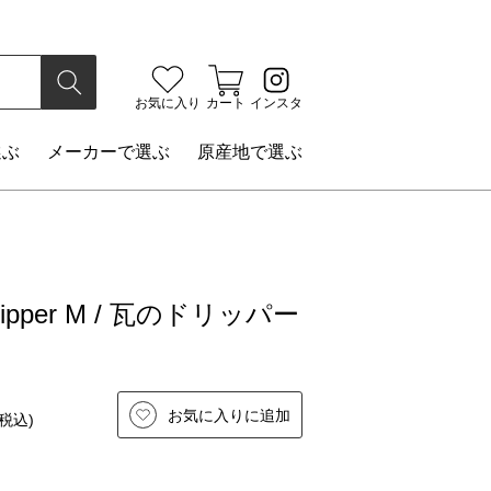
検索
お気に入り
カート
インスタ
選ぶ
メーカー
で選ぶ
原産地
で選ぶ
dripper M / 瓦のドリッパー
お気に入りに追加
税込)