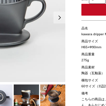
品名
kawara dripp
商品サイズ
H65×Φ90mm
商品重量
275g
商品素材
陶器（瓦釉薬）
梱包サイズ
60サイズ（3辺計
備考
こちらの商品は
ん。あらかじめ