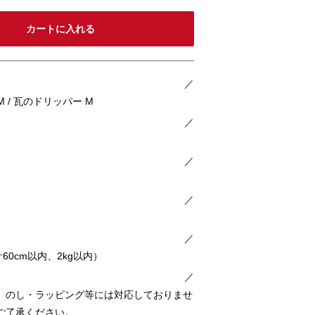
／
er M / 瓦のドリッパー M
／
／
／
／
60cm以内、2kg以内）
／
、のし・ラッピング等には対応しておりませ
ご了承ください。