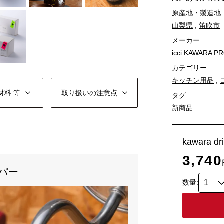
原産地・製造地
山梨県
,
笛吹市
メーカー
icci KAWARA 
カテゴリー
キッチン用品
,
材料 等
取り扱いの
注意点
タグ
新商品
kawara 
3,740
パー
数量: