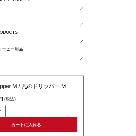
／
／
PRODUCTS
／
コーヒー用品
／
dripper M / 瓦のドリッパー M
円
(税込)