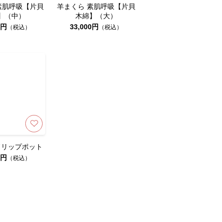
素肌呼吸【片貝
羊まくら 素肌呼吸【片貝
】（中）
木綿】（大）
0円
33,000円
（税込）
（税込）
ドリップポット
0円
（税込）