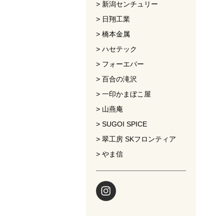
新潟センチュリー
日翔工業
橋本金属
ハセテック
フォーエバー
百合の滝沢
一印かまぼこ屋
山燕庵
SUGOI SPICE
翠工房 SKフロンティア
やま信