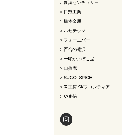
新潟センチュリー
日翔工業
橋本金属
ハセテック
フォーエバー
百合の滝沢
一印かまぼこ屋
山燕庵
SUGOI SPICE
翠工房 SKフロンティア
やま信