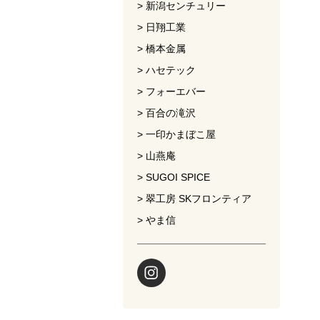
新潟センチュリー
日翔工業
橋本金属
ハセテック
フォーエバー
百合の滝沢
一印かまぼこ屋
山燕庵
SUGOI SPICE
翠工房 SKフロンティア
やま信