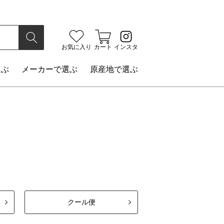
検索
お気に入り
カート
インスタ
選ぶ
メーカー
で選ぶ
原産地
で選ぶ
クール便